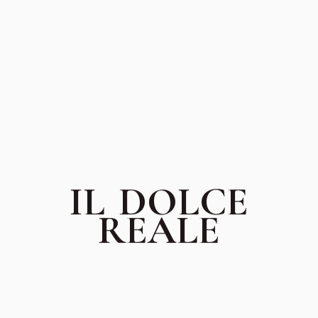
il dolce
reale